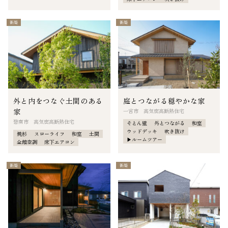
新築
新築
外と内をつなぐ土間のある
庭とつながる穏やかな家
家
一宮市 高気密高断熱住宅
碧南市 高気密高断熱住宅
そとん壁
外とつながる
和室
ウッドデッキ
吹き抜け
焼杉
スローライフ
和室
土間
▶︎ルームツアー
全館空調
床下エアコン
新築
新築