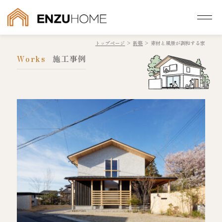
トップページ
>
新築
>
素材と風景が調和する家
Works
施工事例