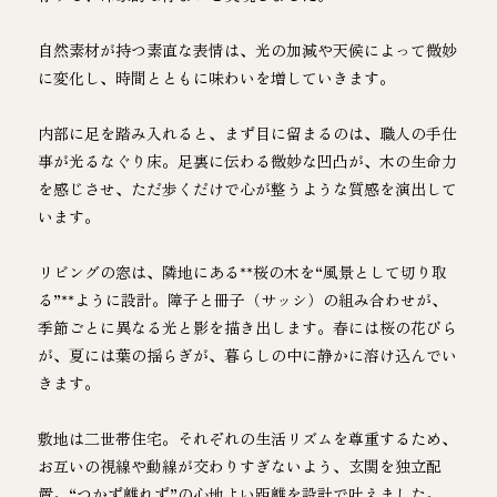
自然素材が持つ素直な表情は、光の加減や天候によって微妙
に変化し、時間とともに味わいを増していきます。
内部に足を踏み入れると、まず目に留まるのは、職人の手仕
事が光るなぐり床。足裏に伝わる微妙な凹凸が、木の生命力
を感じさせ、ただ歩くだけで心が整うような質感を演出して
います。
リビングの窓は、隣地にある**桜の木を“風景として切り取
る”**ように設計。障子と冊子（サッシ）の組み合わせが、
季節ごとに異なる光と影を描き出します。春には桜の花びら
が、夏には葉の揺らぎが、暮らしの中に静かに溶け込んでい
きます。
敷地は二世帯住宅。それぞれの生活リズムを尊重するため、
お互いの視線や動線が交わりすぎないよう、玄関を独立配
置。“つかず離れず”の心地よい距離を設計で叶えました。