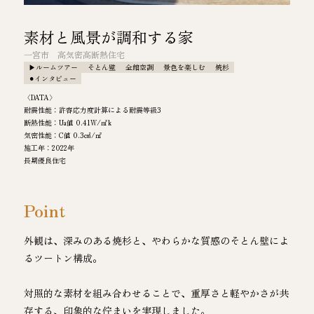
素材と風景が調和する家
一宮市 高気密高断熱住宅
▶︎ルームツアー
そとん壁
全館空調
景色を楽しむ
焼杉
⚫︎インタビュー
〈DATA〉
耐震性能：許容応力度計算による耐震等級3
断熱性能：Ua値 0.41W/㎡k
気密性能：C値 0.3㎠/㎡
施工年：2022年
長期優良住宅
Point
外観は、深みのある焼杉と、やわらかな質感のそとん壁によ
るツートン構成。
対照的な素材を組み合わせることで、重厚さと軽やかさが共
存する、印象的な佇まいを実現しました。