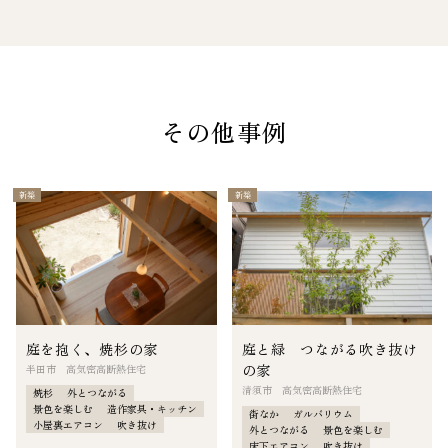
その他事例
新築
新築
庭を抱く、焼杉の家
庭と緑 つながる吹き抜け
の家
半田市 高気密高断熱住宅
清須市 高気密高断熱住宅
焼杉
外とつながる
景色を楽しむ
造作家具・キッチン
街なか
ガルバリウム
小屋裏エアコン
吹き抜け
外とつながる
景色を楽しむ
床下エアコン
吹き抜け