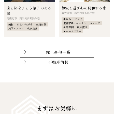
光と影をまとう格子のある
静寂と遊び心の調和する家
家
名古屋市 高気密高断熱住宅
尾張旭市 高気密高断熱住宅
街なか
ソリド
造作家具・キッチン
ガレージ
焼杉
外とつながる
全館空調
全館空調
吹き抜け
床下エアコン
吹き抜け
▶︎ルームツアー
施工事例一覧
不動産情報
まずはお気軽に