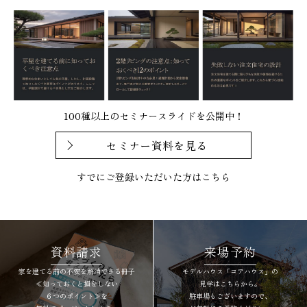
100種以上のセミナースライドを公開中！
セミナー資料を見る
すでにご登録いただいた方は
こちら
資料請求
来場予約
家を建てる前の不安を解消できる冊子
モデルハウス「コアハウス」の
≪知っておくと損をしない
見学はこちらから。
６つのポイント≫を
駐車場もございますので、