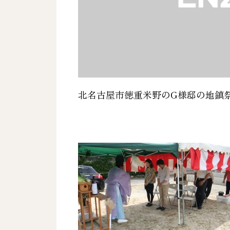
北名古屋市徳重米
野のG様邸の地鎮