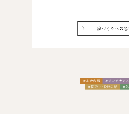
家づくりへの想
＃お金の話
＃メンテナン
＃間取り/設計の話
＃