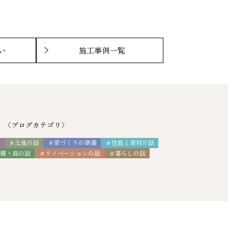
い
施工事例一覧
〈ブログカテゴリ〉
ス
＃土地の話
＃家づくりの準備
＃性能と素材の話
外構・庭の話
＃リノベーションの話
＃暮らしの話