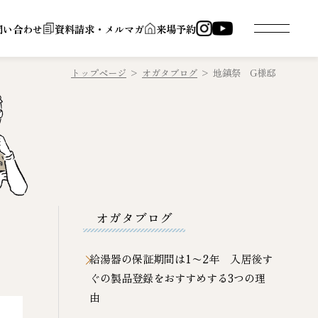
問い合わせ
資料請求・メルマガ
来場予約
トップページ
>
オガタブログ
>
地鎮祭 G様邸
オガタブログ
給湯器の保証期間は1〜2年 入居後す
ぐの製品登録をおすすめする3つの理
由