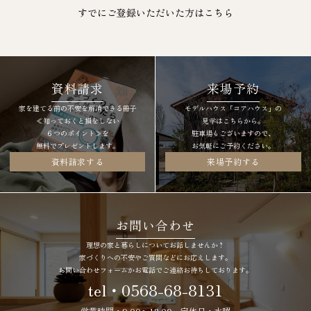
すでにご登録いただいた方は
こちら
資料請求
来場予約
家を建てる前の不安を解消できる冊子
モデルハウス「コアハウス」の
≪知っておくと損をしない
見学はこちらから。
６つのポイント≫を
駐車場もございますので、
無料でプレゼントします。
お気軽にご予約ください。
資料請求する
来場予約する
お問い合わせ
理想の家と暮らしについてお話しませんか？
家づくりへの不安やご質問などにお応えします。
お問い合わせフォームかお電話でご連絡お待ちしております。
tel・0568-68-8131
営業時間・9:00〜18:00 定休日・水曜