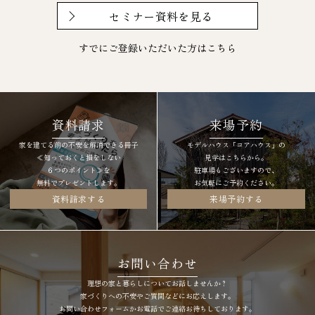
セミナー資料を見る
すでにご登録いただいた方は
こちら
資料請求
来場予約
家を建てる前の不安を解消できる冊子
モデルハウス「コアハウス」の
≪知っておくと損をしない
見学はこちらから。
６つのポイント≫を
駐車場もございますので、
無料でプレゼントします。
お気軽にご予約ください。
資料請求する
来場予約する
お問い合わせ
理想の家と暮らしについてお話しませんか？
家づくりへの不安やご質問などにお応えします。
お問い合わせフォームかお電話でご連絡お待ちしております。