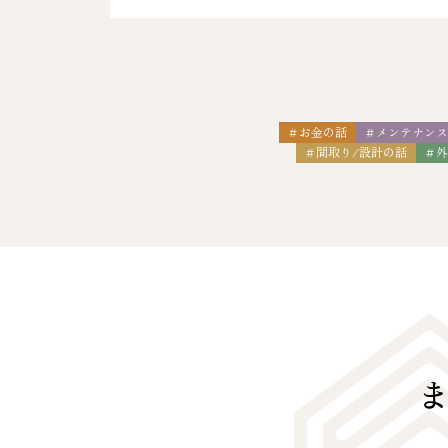
＃お金の話
＃メンテナン
＃間取り/設計の話
＃