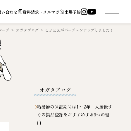
問い合わせ
資料請求・メルマガ
来場予約
ページ
>
オガタブログ
>
ＱＰＥＸがバージョンアップしました！
オガタブログ
給湯器の保証期間は1〜2年 入居後す
ぐの製品登録をおすすめする3つの理
由