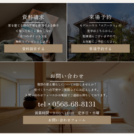
資料請求
来場予約
家を建てる前の不安を解消できる冊子
モデルハウス「コアハウス」の
≪知っておくと損をしない
見学はこちらから。
６つのポイント≫を
駐車場もございますので、
無料でプレゼントします。
お気軽にご予約ください。
資料請求する
来場予約する
お問い合わせ
理想の家と暮らしについてお話しませんか？
家づくりへの不安やご質問などにお応えします。
お問い合わせフォームかお電話でご連絡お待ちしております。
tel・0568-68-8131
営業時間・9:00〜18:00 定休日・水曜
お問い合わせフォーム