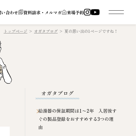
問い合わせ
資料請求・メルマガ
来場予約
トップページ
>
オガタブログ
>
夏の思い出の1ページですね！
オガタブログ
給湯器の保証期間は1〜2年 入居後す
ぐの製品登録をおすすめする3つの理
由