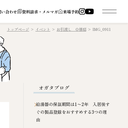
問い合わせ
資料請求・メルマガ
来場予約
トップページ
>
イベント
>
お引渡し Ｏ様邸
>
IMG_0911
オガタブログ
給湯器の保証期間は1〜2年 入居後す
ぐの製品登録をおすすめする3つの理
由