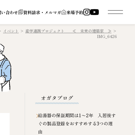
問い合わせ
資料請求・メルマガ
来場予約
>
イベント
>
産学連携プロジェクト ≪ 未来の建築家 ≫
>
IMG_6426
オガタブログ
給湯器の保証期間は1〜2年 入居後す
ぐの製品登録をおすすめする3つの理
由