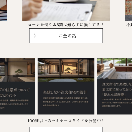
。
ローンを借りる8割は知らずに損してる？
不
お金の話
100種以上のセミナースライドを公開中！