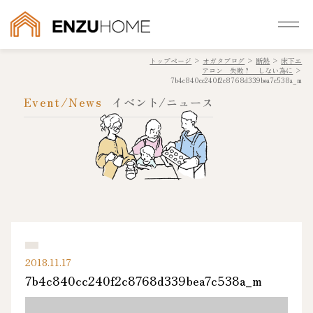
トップページ
>
オガタブログ
>
断熱
>
床下エ
アコン 失敗？ しない為に
>
7b4c840cc240f2c8768d339bea7c538a_m
Event/News
イベント/ニュース
2018.11.17
7b4c840cc240f2c8768d339bea7c538a_m