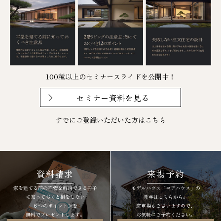
100種以上のセミナースライドを公開中！
セミナー資料を見る
すでにご登録いただいた方は
こちら
資料請求
来場予約
家を建てる前の不安を解消できる冊子
モデルハウス「コアハウス」の
≪知っておくと損をしない
見学はこちらから。
６つのポイント≫を
駐車場もございますので、
無料でプレゼントします。
お気軽にご予約ください。