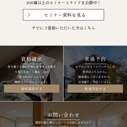
100種以上のセミナースライドを公開中！
セミナー資料を見る
すでにご登録いただいた方は
こちら
資料請求
来場予約
家を建てる前の不安を解消できる冊子
モデルハウス「コアハウス」の
≪知っておくと損をしない
見学はこちらから。
６つのポイント≫を
駐車場もございますので、
無料でプレゼントします。
お気軽にご予約ください。
資料請求する
来場予約する
お問い合わせ
理想の家と暮らしについてお話しませんか？