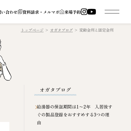
問い合わせ
資料請求・メルマガ
来場予約
トップページ
>
オガタブログ
>
変動金利と固定金利
オガタブログ
給湯器の保証期間は1〜2年 入居後す
ぐの製品登録をおすすめする3つの理
由