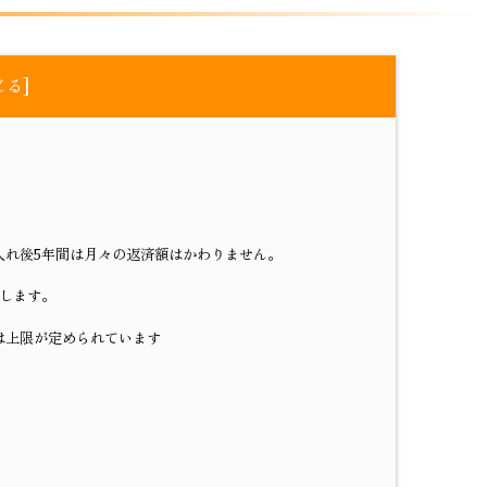
]
じる
借入れ後5年間は月々の返済額はかわりません。
直します。
合は上限が定められています