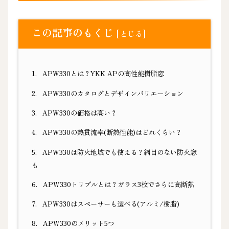
この記事のもくじ
[
]
とじる
1.
APW330とは？YKK APの高性能樹脂窓
2.
APW330のカタログとデザインバリエーション
3.
APW330の価格は高い？
4.
APW330の熱貫流率(断熱性能)はどれくらい？
5.
APW330は防火地域でも使える？網目のない防火窓
も
6.
APW330トリプルとは？ガラス3枚でさらに高断熱
7.
APW330はスペーサーも選べる(アルミ/樹脂)
8.
APW330のメリット5つ