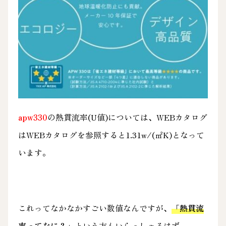
apw330
の熱貫流率(U値)については、WEBカタログ
は
WEBカタログ
を参照すると1.31w/(㎡K)となって
います。
これってなかなかすごい数値なんですが、
「熱貫流
率ってなに？」
という方もいらっしゃるはず…