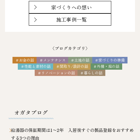
家づくりへの想い
施工事例一覧
〈ブログカテゴリ〉
＃お金の話
＃メンテナンス
＃土地の話
＃家づくりの準備
＃性能と素材の話
＃間取り/設計の話
＃外構・庭の話
＃リノベーションの話
＃暮らしの話
オガタブログ
給湯器の保証期間は1〜2年 入居後すぐの製品登録をおすすめ
する3つの理由