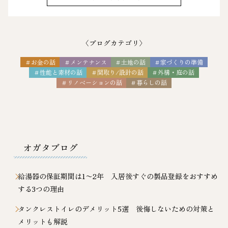
〈ブログカテゴリ〉
＃お金の話
＃メンテナンス
＃土地の話
＃家づくりの準備
＃性能と素材の話
＃間取り/設計の話
＃外構・庭の話
＃リノベーションの話
＃暮らしの話
オガタブログ
給湯器の保証期間は1〜2年 入居後すぐの製品登録をおすすめ
する3つの理由
タンクレストイレのデメリット5選 後悔しないための対策と
メリットも解説