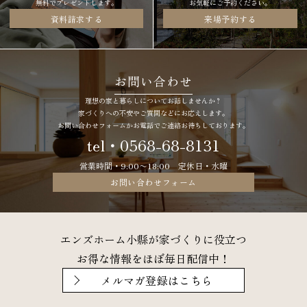
家を建てる前の不安を解消できる冊子
モデルハウス「コアハウス」の
≪知っておくと損をしない
見学はこちらから。
６つのポイント≫を
駐車場もございますので、
無料でプレゼントします。
お気軽にご予約ください。
資料請求する
来場予約する
お問い合わせ
理想の家と暮らしについてお話しませんか？
家づくりへの不安やご質問などにお応えします。
お問い合わせフォームかお電話でご連絡お待ちしております。
tel・0568-68-8131
営業時間・9:00〜18:00 定休日・水曜
お問い合わせフォーム
エンズホーム小縣が家づくりに役立つ
お得な情報をほぼ毎日配信中！