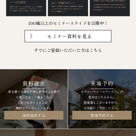
100種以上のセミナースライドを公開中！
セミナー資料を見る
すでにご登録いただいた方は
こちら
資料請求
来場予約
家を建てる前の不安を解消できる冊子
モデルハウス「コアハウス」の
≪知っておくと損をしない
見学はこちらから。
６つのポイント≫を
駐車場もございますので、
無料でプレゼントします。
お気軽にご予約ください。
資料請求する
来場予約する