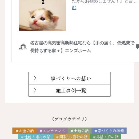
家づくりへの想い
施工事例一覧
〈ブログカテゴリ〉
＃お金の話
＃メンテナンス
＃土地の話
＃家づくりの準備
＃性能と素材の話
＃間取り/設計の話
＃外構・庭の話